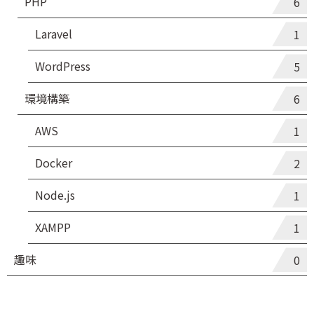
PHP
6
Laravel
1
WordPress
5
環境構築
6
AWS
1
Docker
2
Node.js
1
XAMPP
1
趣味
0