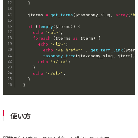
}
$terms
=
get_terms
(
$taxonomy_slug
,
array
(
'hi
if
(
!
empty
(
$terms
)
)
{
echo
'<ul>'
;
foreach
(
$terms
as
$term
)
{
echo
'<li>'
;
echo
'<a href="'
.
get_term_link
(
$term
taxonomy_tree
(
$taxonomy_slug
,
$term
)
;
echo
'</li>'
;
}
echo
'</ul>'
;
}
}
使い方