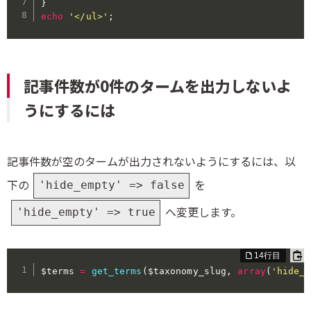
}
echo
'</ul>'
;
記事件数が0件のタームを出力しないよ
うにするには
記事件数が空のタームが出力されないようにするには、以
下の
を
'hide_empty' => false
へ変更します。
'hide_empty' => true
$terms
=
get_terms
(
$taxonomy_slug
,
array
(
'hide_e