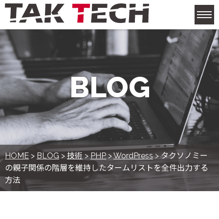
M
BLOG
HOME
>
BLOG
>
技術
>
PHP
>
WordPress
>
タクソノミー
の親子関係の階層を維持したタームリストを全件出力する
方法