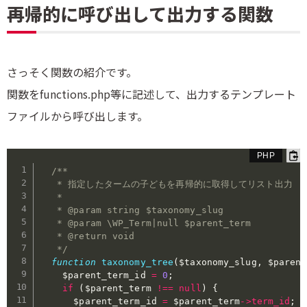
再帰的に呼び出して出力する関数
さっそく関数の紹介です。
関数をfunctions.php等に記述して、出力するテンプレート
ファイルから呼び出します。
/**

   * 指定したタームの子どもを再帰的に取得してリスト出力

   *

   * @param string $taxonomy_slug

   * @param \WP_Term|null $parent_term

   * @return void

   */
function
taxonomy_tree
(
$taxonomy_slug
,
$parent
$parent_term_id
=
0
;
if
(
$parent_term
!==
null
)
{
$parent_term_id
=
$parent_term
-
>
term_id
;