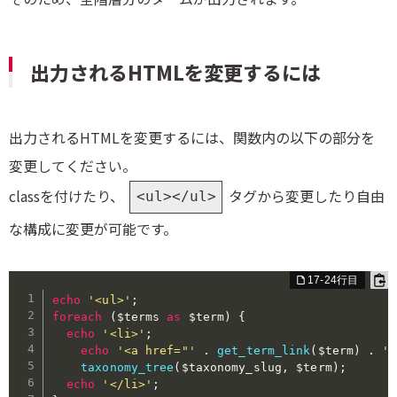
出力されるHTMLを変更するには
出力されるHTMLを変更するには、関数内の以下の部分を
変更してください。
classを付けたり、
タグから変更したり自由
<ul></ul>
な構成に変更が可能です。
echo
'<ul>'
;
foreach
(
$terms
as
$term
)
{
echo
'<li>'
;
echo
'<a href="'
.
get_term_link
(
$term
)
.
'"
taxonomy_tree
(
$taxonomy_slug
,
$term
)
;
echo
'</li>'
;